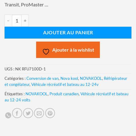
Transit, ProMaster …
quantité de 12-24 volts Réfrigérateur Nova Kool RFU7100D 6.8 picu (
AJOUTER AU PANIER
Ajouter à la wishlist
UGS :
NK RFU7100D-1
Catégories :
Conversion de van
,
Nova kool
,
NOVAKOOL
,
Réfrigérateur
et congélateur
,
Véhicule récréatif et bateau au 12-24v
Étiquettes :
NOVAKOOL
,
Produit canadien
,
Véhicule récréatif et bateau
au 12-24 volts