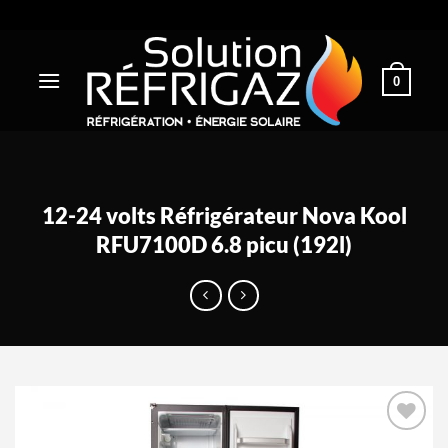
Passer
au
contenu
0
12-24 volts Réfrigérateur Nova Kool
RFU7100D 6.8 picu (192l)