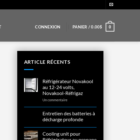
T
CONNEXION
PANIER /
0.00
$
0
ARTICLE RÉCENTS
Réfrigérateur Novakool
au 12-24 volts,
Novakool-Réfrigaz
sur
Un commentaire
Réfrigérateur
Novakool
au
Entretien des batteries à
26
12-
décharge profonde
Sep
24
volts,
Aucun
Novakool-
commentaire
Réfrigaz
Cooling unit pour
sur
Entretien
Réfrigérateur au propane