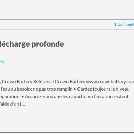
1
Comment
 décharge profonde
URE
de, Crown Battery Référence Crown Battery www.crownbattery.co
l’eau au besoin; ne pas trop remplir. • Gardez toujours le niveau
séparation. • Assurez-vous que les capuchons d’aération restent
’aide d’un […]