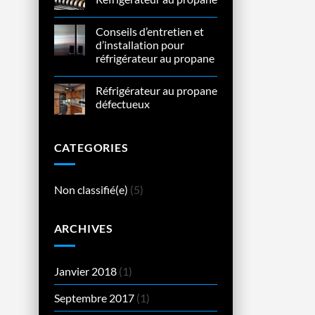
des
batteries
Aucun
à
commentaire
Conseils d’entretien et
décharge
sur
profonde
Cooling
d’installation pour
unit
réfrigérateur au propane
pour
Réfrigérateur
Aucun
au
commentaire
propane
Réfrigérateur au propane
sur
Conseils
défectueux
d’entretien
et
Aucun
d’installation
commentaire
pour
sur
CATEGORIES
réfrigérateur
Réfrigérateur
au
au
propane
propane
défectueux
Non classifié(e)
(5)
ARCHIVES
Janvier 2018
(1)
Septembre 2017
(1)