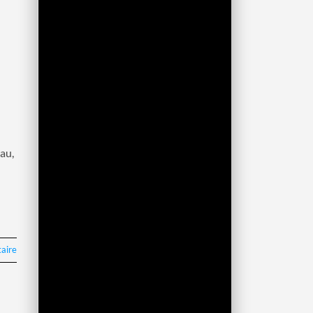
au,
aire