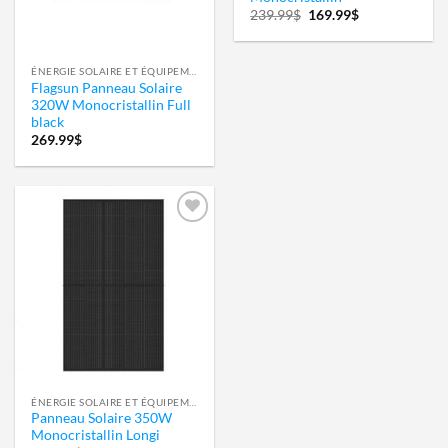
Le
Le
239.99
$
169.99
$
prix
prix
initial
actuel
était :
est :
239.99$.
169.99$.
ÉNERGIE SOLAIRE ET ÉQUIPEMENT 12 VOLTS
Flagsun Panneau Solaire
320W Monocristallin Full
black
269.99
$
Ajouter
à la
wishlist
ÉNERGIE SOLAIRE ET ÉQUIPEMENT 12 VOLTS
Panneau Solaire 350W
Monocristallin Longi