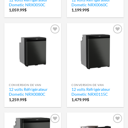
Dometic NRX0050C
Dometic NRX0060C
1,059.99
$
1,199.99
$
Ajouter
Ajouter
à la
à la
wishlist
wishlist
CONVERSION DE VAN
CONVERSION DE VAN
12 volts Réfrigérateur
12 volts Réfrigérateur
Dometic NRX0080C
Dometic NRX0115C
1,259.99
$
1,479.99
$