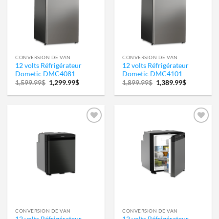
wishlist
wishlist
CONVERSION DE VAN
CONVERSION DE VAN
12 volts Réfrigérateur
12 volts Réfrigérateur
Dometic DMC4081
Dometic DMC4101
Le
Le
Le
Le
1,599.99
$
1,299.99
$
1,899.99
$
1,389.99
$
prix
prix
prix
prix
initial
actuel
initial
actuel
était :
est :
était :
est :
1,599.99$.
1,299.99$.
1,899.99$.
1,389.99$.
Ajouter
Ajouter
à la
à la
wishlist
wishlist
CONVERSION DE VAN
CONVERSION DE VAN
12 volts Réfrigérateur
12 volts Réfrigérateur