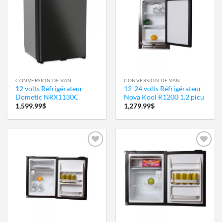
Ajouter
Ajouter
à la
à la
wishlist
wishlist
CONVERSION DE VAN
CONVERSION DE VAN
12 volts Réfrigérateur
12-24 volts Réfrigérateur
Dometic NRX1130C
Nova Kool R1200 1.2 picu
1,599.99
$
1,279.99
$
Ajouter
Ajouter
à la
à la
wishlist
wishlist