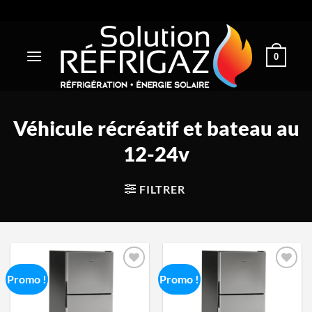
Passer
au
contenu
0
Véhicule récréatif et bateau au
12-24v
FILTRER
Promo !
Promo !
Ajouter
Ajouter
à la
à la