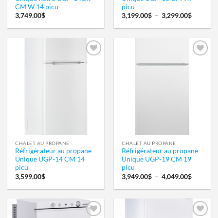
CM W 14 picu
picu
Plage
3,749.00
$
3,199.00
$
–
3,299.00
$
de
prix :
3,199.0
à
3,299.0
Ajouter
Ajouter
à la
à la
wishlist
wishlist
CHALET AU PROPANE
CHALET AU PROPANE
Réfrigérateur au propane
Réfrigérateur au propane
Unique UGP-14 CM 14
Unique UGP-19 CM 19
picu
picu
Plage
3,599.00
$
3,949.00
$
–
4,049.00
$
de
prix :
3,949.0
à
4,049.0