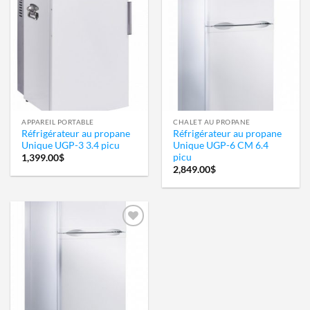
Ajouter
Ajouter
à la
à la
wishlist
wishlist
APPAREIL PORTABLE
CHALET AU PROPANE
Réfrigérateur au propane
Réfrigérateur au propane
Unique UGP-3 3.4 picu
Unique UGP-6 CM 6.4
picu
1,399.00
$
2,849.00
$
Ajouter
à la
wishlist