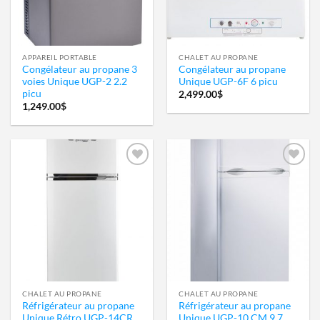
APPAREIL PORTABLE
CHALET AU PROPANE
Congélateur au propane 3
Congélateur au propane
voies Unique UGP-2 2.2
Unique UGP-6F 6 picu
picu
2,499.00
$
1,249.00
$
Ajouter
Ajouter
à la
à la
wishlist
wishlist
CHALET AU PROPANE
CHALET AU PROPANE
Réfrigérateur au propane
Réfrigérateur au propane
Unique Rétro UGP-14CR
Unique UGP-10 CM 9.7