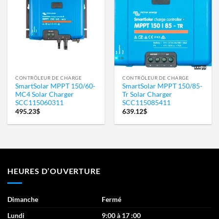
Ajouter
Ajouter
à la
à la
wishlist
wishlist
CONTRÔLEUR DE CHARGE
CONTRÔLEUR DE CHARGE
SmartSolar MPPT 150/60-
SmartSolar MPPT 150/85-
MC4 Solar Charger
Tr Solar Charger
SCC115060311
SCC115085411
495.23
$
639.12
$
HEURES D’OUVERTURE
Dimanche
Fermé
Lundi
9:00 à 17 :00