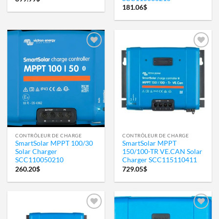
181.06
$
Ajouter
Ajouter
à la
à la
wishlist
wishlist
CONTRÔLEUR DE CHARGE
CONTRÔLEUR DE CHARGE
SmartSolar MPPT 100/30
SmartSolar MPPT
Solar Charger
150/100-TR VE.CAN Solar
SCC110050210
Charger SCC115110411
260.20
$
729.05
$