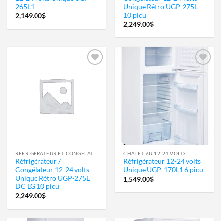
265L1
Unique Rétro UGP-275L
10 picu
2,149.00
$
2,249.00
$
Ajouter
Ajouter
à la
à la
wishlist
wishlist
RÉFRIGÉRATEUR ET CONGÉLATEUR
CHALET AU 12-24 VOLTS
Réfrigérateur /
Réfrigérateur 12-24 volts
Congélateur 12-24 volts
Unique UGP-170L1 6 picu
Unique Rétro UGP-275L
1,549.00
$
DC LG 10 picu
2,249.00
$