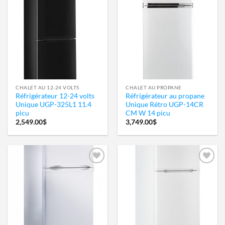
Ajouter
Ajouter
à la
à la
wishlist
wishlist
CHALET AU 12-24 VOLTS
CHALET AU PROPANE
Réfrigérateur 12-24 volts
Réfrigérateur au propane
Unique UGP-325L1 11.4
Unique Rétro UGP-14CR
picu
CM W 14 picu
2,549.00
$
3,749.00
$
Ajouter
Ajouter
à la
à la
wishlist
wishlist