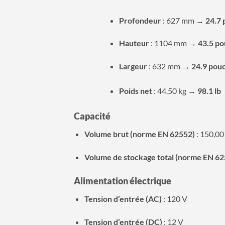
Profondeur
: 627 mm →
24.7 
Hauteur
: 1104 mm →
43.5 po
Largeur
: 632 mm →
24.9 pou
Poids net
: 44.50 kg →
98.1 lb
Capacité
Volume brut (norme EN 62552)
: 150,00 
Volume de stockage total (norme EN 62
Alimentation électrique
Tension d’entrée (AC)
: 120 V
Tension d’entrée (DC)
: 12 V