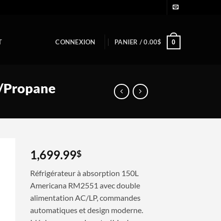
T
CONNEXION
PANIER /
0.00
$
0
V/Propane
1,699.99
$
Réfrigérateur à absorption 150L
Americana RM2551 avec double
alimentation AC/LP, commandes
automatiques et design moderne.