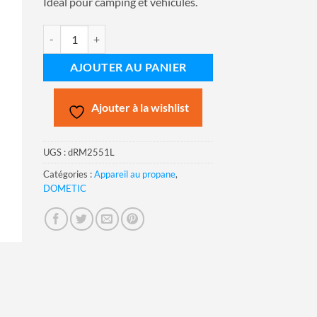
Idéal pour camping et véhicules.
quantité de Réfrigérateur Dometic RM2551L 5 picu 120V/Pro
AJOUTER AU PANIER
Ajouter à la wishlist
UGS :
dRM2551L
Catégories :
Appareil au propane
,
DOMETIC