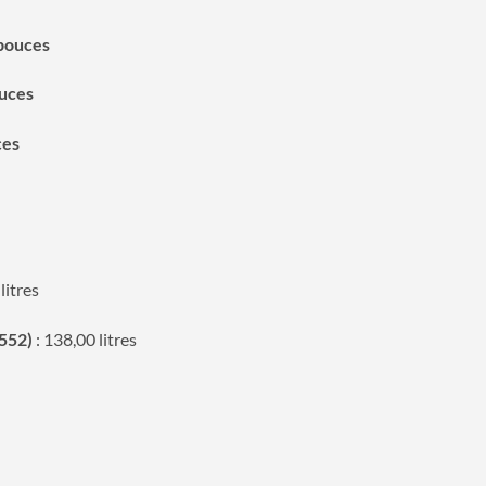
pouces
uces
ces
litres
552)
: 138,00 litres