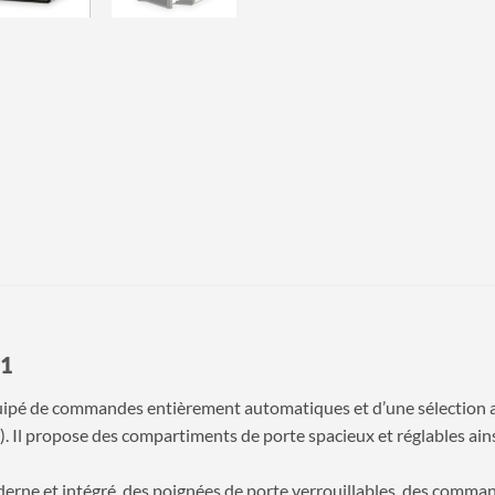
51
ipé de commandes entièrement automatiques et d’une sélection au
P). Il propose des compartiments de porte spacieux et réglables ai
rne et intégré, des poignées de porte verrouillables, des comman