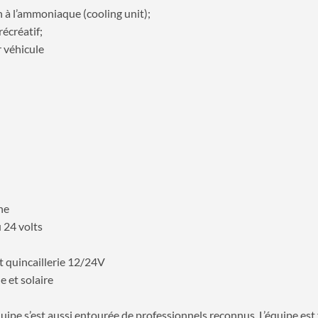
 à l’ammoniaque (cooling unit);
récréatif;
r véhicule
ne
 24 volts
t quincaillerie 12/24V
e et solaire
quipe s’est aussi entourée de professionnels reconnus. L’équipe es