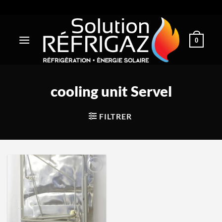
Passer
au
contenu
0
cooling unit Servel
FILTRER
Ajouter
à la
wishlist