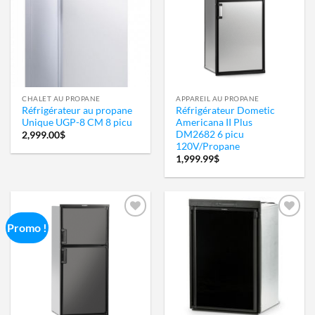
à la
à la
wishlist
wishlist
CHALET AU PROPANE
APPAREIL AU PROPANE
Réfrigérateur au propane
Réfrigérateur Dometic
Unique UGP-8 CM 8 picu
Americana II Plus
DM2682 6 picu
2,999.00
$
120V/Propane
1,999.99
$
Promo !
Ajouter
Ajouter
à la
à la
wishlist
wishlist