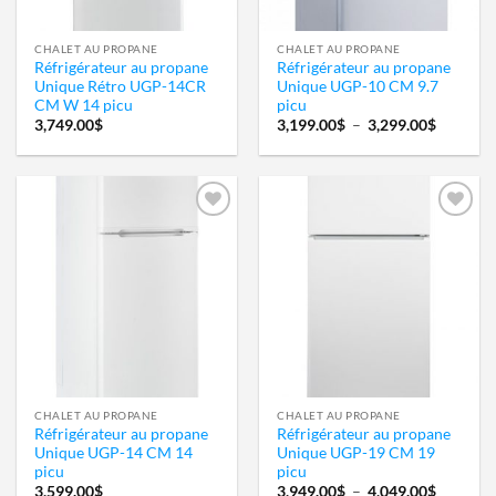
CHALET AU PROPANE
CHALET AU PROPANE
Réfrigérateur au propane
Réfrigérateur au propane
Unique Rétro UGP-14CR
Unique UGP-10 CM 9.7
CM W 14 picu
picu
Plage
3,749.00
$
3,199.00
$
–
3,299.00
$
de
prix :
3,199.0
à
3,299.0
Ajouter
Ajouter
à la
à la
wishlist
wishlist
CHALET AU PROPANE
CHALET AU PROPANE
Réfrigérateur au propane
Réfrigérateur au propane
Unique UGP-14 CM 14
Unique UGP-19 CM 19
picu
picu
Plage
3,599.00
$
3,949.00
$
–
4,049.00
$