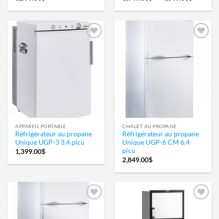
de
prix :
3,949.0
à
4,049.0
Ajouter
Ajouter
à la
à la
wishlist
wishlist
APPAREIL PORTABLE
CHALET AU PROPANE
Réfrigérateur au propane
Réfrigérateur au propane
Unique UGP-3 3.4 picu
Unique UGP-6 CM 6.4
picu
1,399.00
$
2,849.00
$
Ajouter
Ajouter