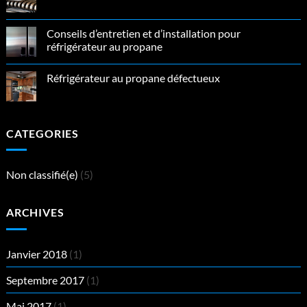
batteries
Aucun
à
commentaire
décharge
sur
profonde
Cooling
Conseils d’entretien et d’installation pour
unit
réfrigérateur au propane
pour
Réfrigérateur
Aucun
au
commentaire
propane
Réfrigérateur au propane défectueux
sur
Conseils
Aucun
d’entretien
commentaire
et
sur
d’installation
Réfrigérateur
pour
au
CATEGORIES
réfrigérateur
propane
au
défectueux
propane
Non classifié(e)
(5)
ARCHIVES
Janvier 2018
(1)
Septembre 2017
(1)
Mai 2017
(1)