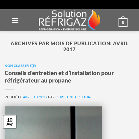
Passer
au
contenu
0
ARCHIVES PAR MOIS DE PUBLICATION:
AVRIL
2017
NON CLASSIFIÉ(E)
Conseils d’entretien et d’installation pour
réfrigérateur au propane
PUBLIÉ LE
AVRIL 10, 2017
PAR
CHRISTINE COUTURE
10
Avr