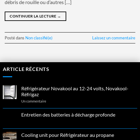
débris de rouille ou d’autres […]
CONTINUER LA LECTURE
→
Posté dans
Non classifié(e)
Laissez un commentaire
ARTICLE RÉCENTS
Réfrigérateur Novakool au 12-24 volts, Novakool-
Réfrigaz
sur
Un commentaire
Réfrigérateur
Novakool
au
Entretien des batteries à décharge profonde
26
12-
Sep
Aucun
24
commentaire
volts,
sur
Novakool-
Entretien
Réfrigaz
Cooling unit pour Réfrigérateur au propane
des